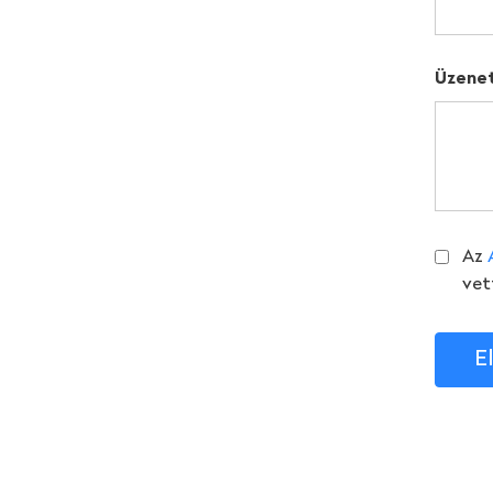
Üzene
Az
vet
E