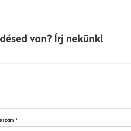
désed van? Írj nekünk!
onszám
*